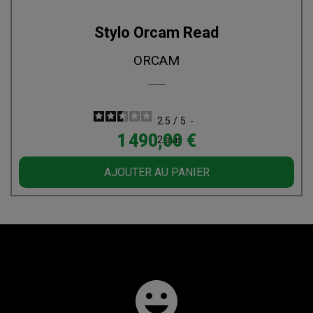
Stylo Orcam Read
ORCAM
2.5
/
5
-
Prix
1 490,00 €
2
avis
AJOUTER AU PANIER