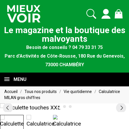
Le magazine et la boutique des
malvoyants
Besoin de conseils ? 04 79 33 31 75
Parc d'Activités de Côte-Rousse, 180 Rue du Genevois,
73000 CHAMBÉRY
MENU
Accueil
Tous nos produits
Vie quotidienne
Calculatrice
MILAN gros chiffres