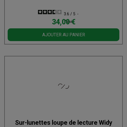
3.6
/
5
-
Prix
34,00 €
7
avis
AJOUTER AU PANIER
Sur-lunettes loupe de lecture Widy