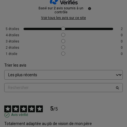
Basé sur
2
avis soumis à un
contrôle
Voir tous les avis sur ce site
5
étoiles
2
4
étoiles
0
3
étoiles
0
2
étoiles
0
1
étoile
0
Trier les avis
5
/
5
Avis vérifié
Totalement adaptée au pb de vision de mon père