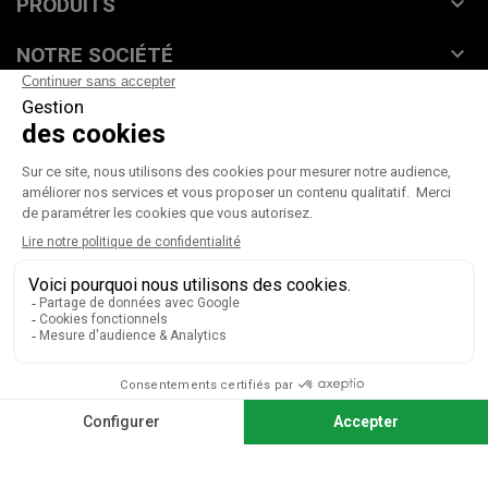

PRODUITS

NOTRE SOCIÉTÉ

VOTRE COMPTE
CGV
|
Mentions légales
Paiement sécurisé
Télécharger notre catalogue
Télécharger le bon de commande
© 2026 TOUS DROITS RÉSERVÉS MIEUX VOIR