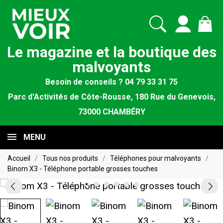
Le magazine et la boutique des
malvoyants
Besoin de conseils ? 04 79 33 31 75
Parc d'Activités de Côte-Rousse, 180 Rue du Genevois,
73000 CHAMBÉRY
MENU
Accueil
Tous nos produits
Téléphones pour malvoyants
Binom X3 - Téléphone portable grosses touches