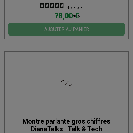
4.7
/
5
-
Prix
78,00 €
20
avis
AJOUTER AU PANIER
Montre parlante gros chiffres
DianaTalks - Talk & Tech