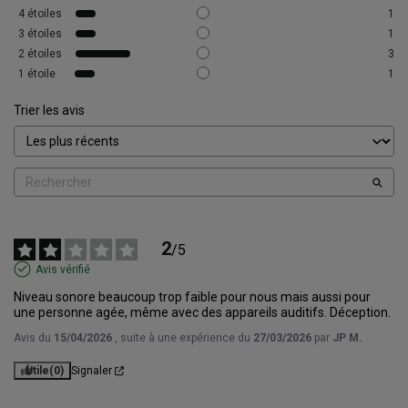
4
étoiles
1
3
étoiles
1
2
étoiles
3
1
étoile
1
Trier les avis
2
/
5
Avis vérifié
Niveau sonore beaucoup trop faible pour nous mais aussi pour 
une personne agée, même avec des appareils auditifs. Déception.
Avis du
15/04/2026
, suite à une expérience du
27/03/2026
par
JP M.
Utile
(0)
Signaler