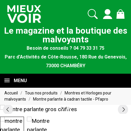
Le magazine et la boutique des
malvoyants
Besoin de conseils ? 04 79 33 31 75
Parc d'Activités de Côte-Rousse, 180 Rue du Genevois,
73000 CHAMBÉRY
MENU
Accueil
Tous nos produits
Montres et Horloges pour
malvoyants
Montre parlante à cadran tactile - Pfapro